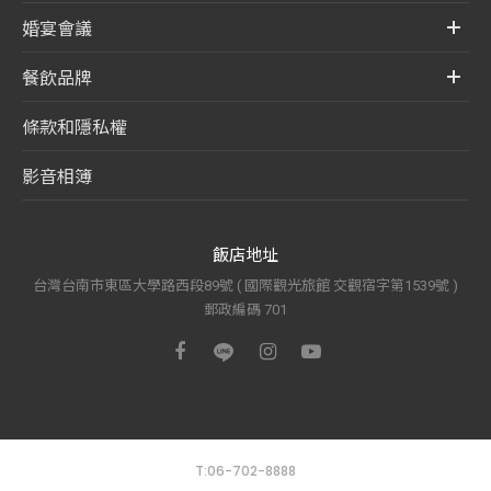
婚宴會議
餐飲品牌
條款和隱私權
影音相簿
飯店地址
台灣台南市東區大學路西段89號 ( 國際觀光旅館 交觀宿字第1539號 )
郵政編碼 701
T:06-702-8888