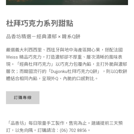
杜拜巧克力系列甜點
品香坊精選－經典濃郁 × 韓系Q餅
嚴選義大利西西里、西班牙與地中海產區開心果，搭配法國
Weiss 精品巧克力，打造濃郁卻不厚重、層次清晰的風味表
現。「經典杜拜巧克力」以巧克力包覆內餡，主打外脆與濃郁
層次；而韓國流行的「Dujjonku杜拜巧克力Q餅」，則以Q軟餅
體結合相同內餡，呈現外Q、內脆的口感對比。
訂購專線
「品香坊」每日限量手工製作，售完為止。建議提前三天預
訂，以免向隅。訂購請洽：(06) 702 8856。