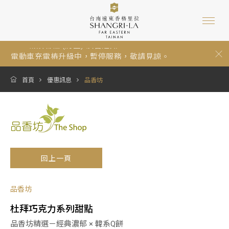
自備個人衛生用品，一起守護地球永續
芳療設備裝修中，預計8月25日啟用。
2026城鎮韌性 (防空) 演習通知
電動車充電樁升級中，暫停服務，敬請見諒。
停車資訊：停車位視現場供應狀況提供，採先到先停...
環保旅館台南遠東香格里拉永續發展再獲「GTS綠色...
首頁
優惠訊息
品香坊
友善海洋的防曬產品宣導
嚴防詐騙!! 台南遠東香格里拉提醒您，接到任何不明...
自備個人衛生用品，一起守護地球永續
芳療設備裝修中，預計8月25日啟用。
回上一頁
品香坊
杜拜巧克力系列甜點
品香坊精選－經典濃郁 × 韓系Q餅