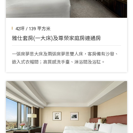
42坪 / 139 平方米
雅仕套房(一大床)及尊榮家庭房連通房
一張席夢思大床及兩張席夢思雙人床，客房備有沙發、
嵌入式衣帽間；高質感洗手臺、淋浴間及浴缸。