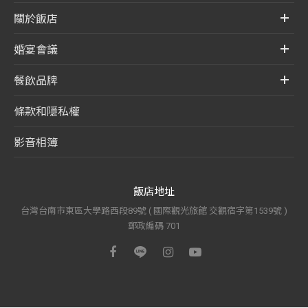
關於飯店
婚宴會議
餐飲品牌
條款和隱私權
影音相簿
飯店地址
台灣台南市東區大學路西段89號 ( 國際觀光旅館 交觀宿字第1539號 )
郵政編碼 701