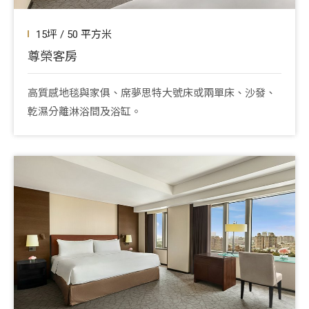
15坪 / 50 平方米
尊榮客房
高質感地毯與家俱、席夢思特大號床或兩單床、沙發、
乾濕分離淋浴間及浴缸。