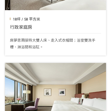
18坪 / 58 平方米
行政家庭房
席夢思兩張特大雙人床、走入式衣帽間；浴室雙洗手
槽、淋浴間和浴缸。