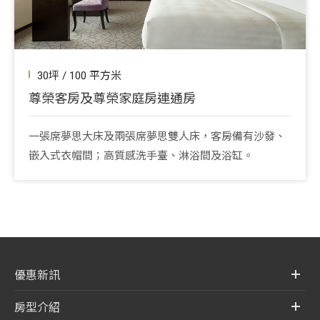
30坪 / 100 平方米
尊榮客房及尊榮家庭房連通房
一張席夢思大床及兩張席夢思雙人床，客房備有沙發、
嵌入式衣帽間；高質感洗手臺、淋浴間及浴缸。
優惠新訊
房型介紹