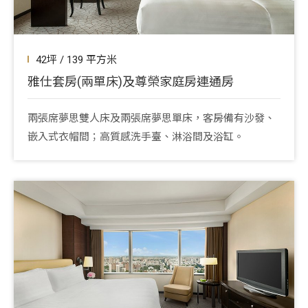
42坪 / 139 平方米
雅仕套房(兩單床)及尊榮家庭房連通房
兩張席夢思雙人床及兩張席夢思單床，客房備有沙發、
嵌入式衣帽間；高質感洗手臺、淋浴間及浴缸。