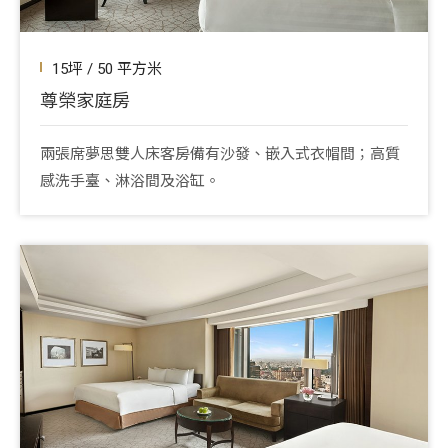
15坪 / 50 平方米
尊榮家庭房
兩張席夢思雙人床客房備有沙發、嵌入式衣帽間；高質
感洗手臺、淋浴間及浴缸。