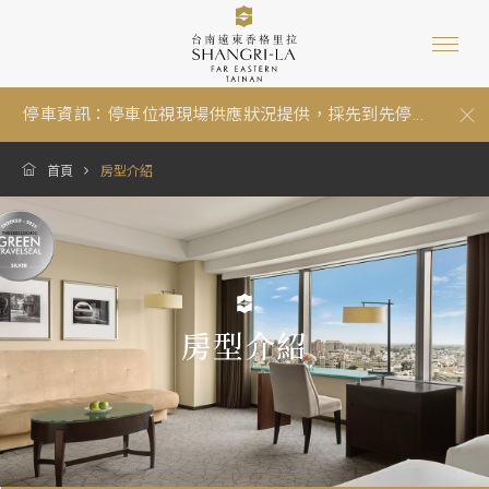
自備個人衛生用品，一起守護地球永續
芳療設備裝修中，預計8月25日啟用。
電動車充電樁升級中，暫停服務，敬請見諒。
停車資訊：停車位視現場供應狀況提供，採先到先停...
環保旅館台南遠東香格里拉永續發展再獲「GTS綠色...
友善海洋的防曬產品宣導
首頁
房型介紹
嚴防詐騙!! 台南遠東香格里拉提醒您，接到任何不明...
自備個人衛生用品，一起守護地球永續
芳療設備裝修中，預計8月25日啟用。
房型介紹