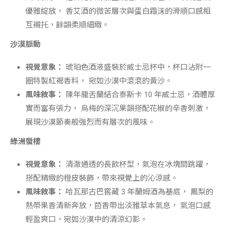
優雅綻放， 香艾酒的微苦層次與蛋白霜沫的滑順口感相
互襯托，餘韻柔順細緻。
沙漠脈動
視覺意象：
琥珀色酒液盛裝於威士忌杯中，杯口沾附一
圈特製紅褐香料， 宛如沙漠中滾滾的黃沙。
風味敘事：
陳年龍舌蘭結合泰斯卡 10 年威士忌，酒體厚
實而富有張力， 烏梅的深沉果韻搭配花椒的辛香刺激，
展現沙漠節奏般強烈而有層次的風味。
綠洲蜃樓
視覺意象：
清澈通透的長飲杯型，氣泡在冰塊間跳躍，
搭配精緻的橙皮裝飾，帶來視覺上的沁涼感。
風味敘事：
哈瓦那古巴窖藏 3 年蘭姆酒為基底， 鳳梨的
熱帶果香清新奔放，茴香帶出淡雅草本氣息， 氣泡口感
輕盈爽口，宛如沙漠中的清涼幻影。