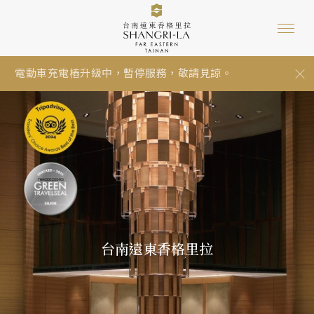
自備個人衛生用品，一起守護地球永續
芳療設備裝修中，預計8月25日啟用。
2026城鎮韌性 (防空) 演習通知
電動車充電樁升級中，暫停服務，敬請見諒。
停車資訊：停車位視現場供應狀況提供，採先到先停...
環保旅館台南遠東香格里拉永續發展再獲「GTS綠色...
友善海洋的防曬產品宣導
嚴防詐騙!! 台南遠東香格里拉提醒您，接到任何不明...
自備個人衛生用品，一起守護地球永續
芳療設備裝修中，預計8月25日啟用。
台南遠東香格里拉