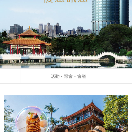
活動‧聚會‧會議