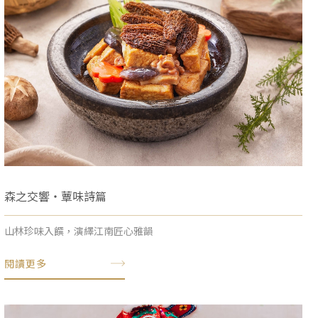
森之交響・蕈味詩篇
山林珍味入饌，演繹江南匠心雅韻