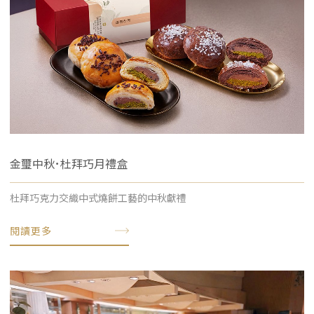
金璽中秋･杜拜巧月禮盒
杜拜巧克力交織中式燒餅工藝的中秋獻禮