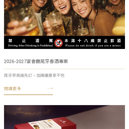
2026-2027宴會廳尾牙春酒專案
尾牙早鳥搶先訂・加碼優惠享不完