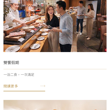
雙饗假期
一泊二食，一次滿足