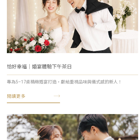
恰好幸福｜婚宴體驗下午茶日
專為5–17桌精緻婚宴打造，獻給重視品味與儀式感的新人！