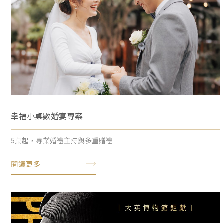
幸福小桌數婚宴專案
5桌起，專業婚禮主持與多重贈禮