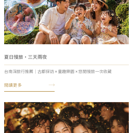
夏日慢旅・三天兩夜
台南深旅行推薦｜古都探訪 × 童趣樂園 × 悠閒慢旅一次收藏